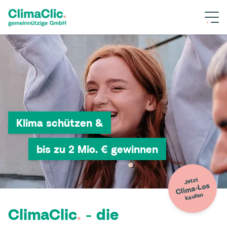
Klima schützen &
bis zu 2 Mio. € gewinnen
Jetzt
Clima-Los
kaufen
ClimaClic
.
-
die