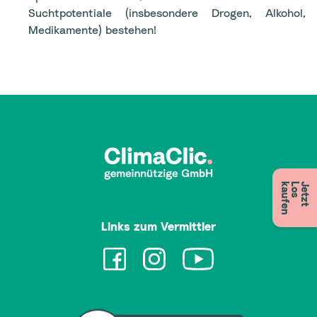
Suchtpotentiale (insbesondere Drogen, Alkohol,
Medikamente) bestehen!
n
J
e
t
z
t
L
o
s
k
a
u
f
e
Links zum Vermittler