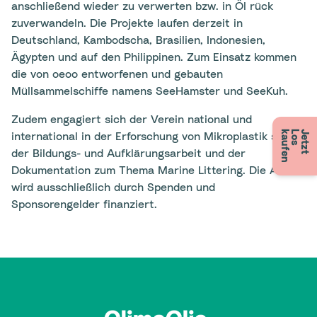
anschließend wieder zu verwerten bzw. in Öl rück
zuverwandeln. Die Projekte laufen derzeit in
Deutschland, Kambodscha, Brasilien, Indonesien,
Ägypten und auf den Philippinen. Zum Einsatz kommen
die von oeoo entworfenen und gebauten
Müllsammelschiffe namens SeeHamster und SeeKuh.
Zudem engagiert sich der Verein national und
n
J
e
t
z
t
L
o
s
k
a
u
f
e
international in der Erforschung von Mikroplastik sowie
der Bildungs- und Aufklärungsarbeit und der
Dokumentation zum Thema Marine Littering. Die Arbeit
wird ausschließlich durch Spenden und
Sponsorengelder finanziert.